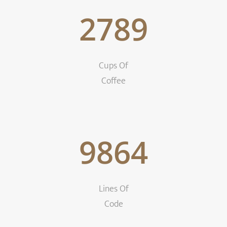
2789
Cups Of
Coffee
9864
Lines Of
Code