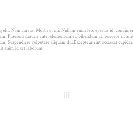
ng elit. Nam cursus. Morbi ut mi. Nullam enim leo, egestas id, condim
iam. Praesent mauris ante, elementum et, bibendum at, posuere sit ame
ulum. Suspendisse vulputate aliquam dui.Excepteur sint occaecat cupidat
lit anim id est laborum