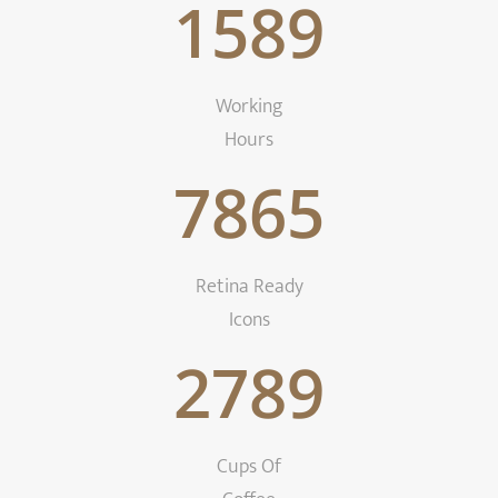
1589
Working
Hours
7865
Retina Ready
Icons
2789
Cups Of