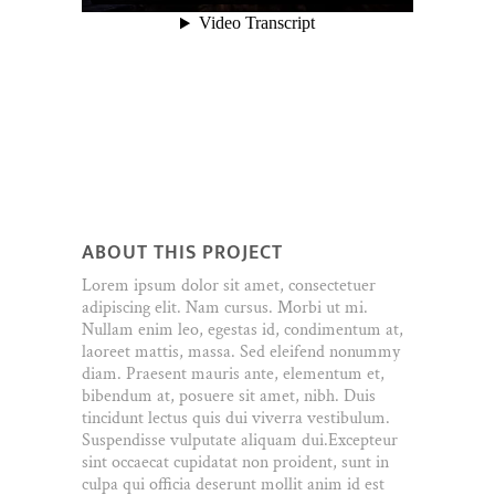
ABOUT THIS PROJECT
Lorem ipsum dolor sit amet, consectetuer
adipiscing elit. Nam cursus. Morbi ut mi.
Nullam enim leo, egestas id, condimentum at,
laoreet mattis, massa. Sed eleifend nonummy
diam. Praesent mauris ante, elementum et,
bibendum at, posuere sit amet, nibh. Duis
tincidunt lectus quis dui viverra vestibulum.
Suspendisse vulputate aliquam dui.Excepteur
sint occaecat cupidatat non proident, sunt in
culpa qui officia deserunt mollit anim id est