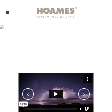
SuperDollz Showroom